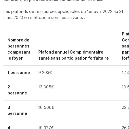
Les plafonds de ressources applicables du 1er avril 2022 au 31
mars 2023 en métropole sont les suivants :
Pla
Nombre de
Co
personnes
san
composant
Plafond annuel Complémentaire
par
le foyer
santé sans participation forfaitaire
for
1 personne
9 203€
12 
2
13 805€
18 
personne
3
16 566€
22 
personne
4
19 327€
26 