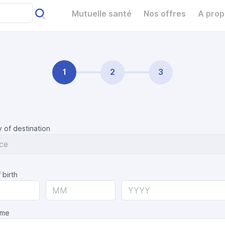
Mutuelle santé
Nos offres
A pro
1
2
3
 of destination
 birth
ame