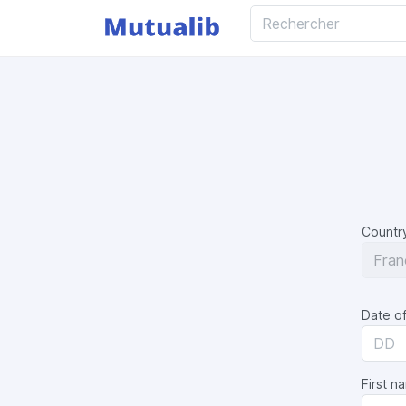
Country
Date of
First n