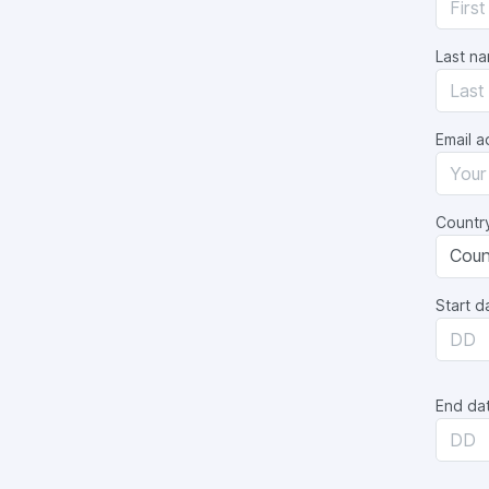
Last n
Email a
Country
Start d
End dat