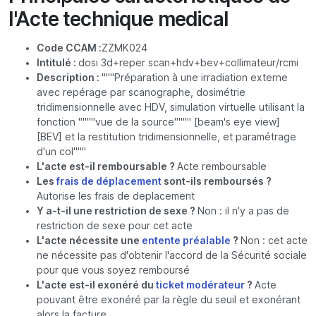
l'Acte technique medical
Code CCAM :
ZZMK024
Intitulé :
dosi 3d+reper scan+hdv+bev+collimateur/rcmi
Description :
"""Préparation à une irradiation externe
avec repérage par scanographe, dosimétrie
tridimensionnelle avec HDV, simulation virtuelle utilisant la
fonction """"vue de la source"""" [beam's eye view]
[BEV] et la restitution tridimensionnelle, et paramétrage
d'un col"""
L'acte est-il remboursable ?
Acte remboursable
Les
frais de déplacement
sont-ils remboursés ?
Autorise les frais de deplacement
Y a-t-il une restriction de sexe ?
Non : il n'y a pas de
restriction de sexe pour cet acte
L'acte nécessite une
entente préalable
?
Non : cet acte
ne nécessite pas d'obtenir l'accord de la Sécurité sociale
pour que vous soyez remboursé
L'acte est-il exonéré du
ticket modérateur
?
Acte
pouvant être exonéré par la règle du seuil et exonérant
alors la facture