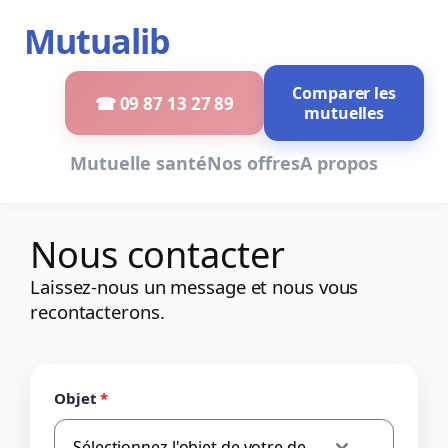
Aller
Mutualib
au
contenu
Comparer les
☎ 09 87 13 27 89
mutuelles
Mutuelle santé
Nos offres
A propos
Nous contacter
Laissez-nous un message et nous vous
recontacterons.
Objet
*
Sélectionnez l'objet de votre demande