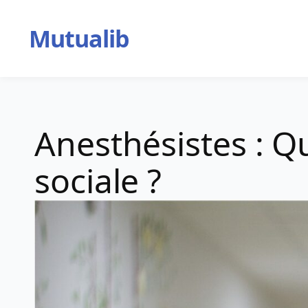
Aller
au
Mutualib
contenu
Anesthésistes : Q
sociale ?