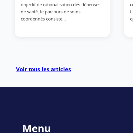
objectif de rationalisation des dépenses
c
de santé, le parcours de soins
L
coordonnés consiste…
q
Voir tous les articles
Menu