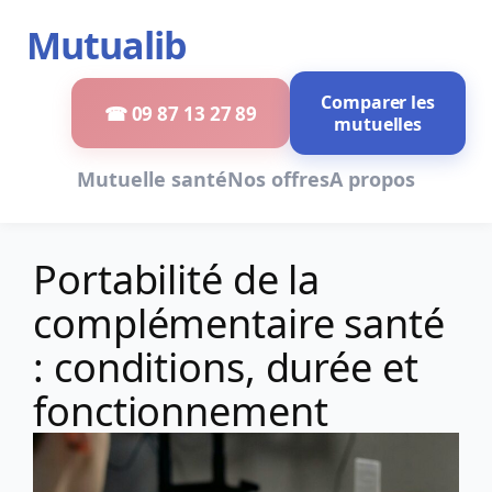
Aller
Mutualib
au
contenu
Comparer les
☎ 09 87 13 27 89
mutuelles
Mutuelle santé
Nos offres
A propos
Portabilité de la
complémentaire santé
: conditions, durée et
fonctionnement