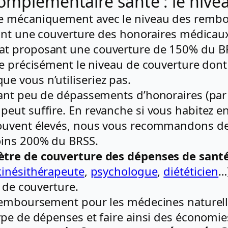
omplémentaire santé : le nive
te mécaniquement avec le niveau des rembo
osant une couverture des honoraires médica
at proposant une couverture de 150% du B
re précisément le niveau de couverture don
 vous n’utiliseriez pas.
uant peu de dépassements d’honoraires (pa
ut suffire. En revanche si vous habitez en 
ouvent élevés, nous vous recommandons de s
oins 200% du BRSS.
tre de couverture des dépenses de sant
kinésithérapeute
,
psychologue
,
diététicien
…
e de couverture.
remboursement pour les médecines naturell
ype de dépenses et faire ainsi des économie