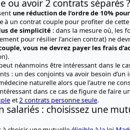
le ou avoir 2 contrats séparés 
osent
une réduction de l’ordre de 10% pour
 un contrat couple pour profiter de cette 
lus de simplicité
: dans la mesure où, les f
ent pour résilier l’ancien contrat) ne devro
couple, vous ne devrez payer les frais d’a
on).
peut néanmoins être intéressant dans le cas
ts : un des conjoints va avoir besoin d’un 
médecine naturelle alors que l’autre ne con
 intéressant dans ce cas de figure de faire 
uple
et
2 contrats personne seule
.
n salariés : choisissez une mutue
êt à choisir une mutuelle
éligible à la loi Mad