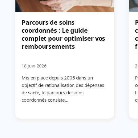
Parcours de soins
P
coordonnés : Le guide
complet pour optimiser vos
c
remboursements
18 juin 2026
2
Mis en place depuis 2005 dans un
P
objectif de rationalisation des dépenses
c
de santé, le parcours de soins
L
coordonnés consiste…
q