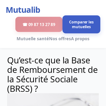
Aller
Mutualib
au
contenu
Comparer les
☎ 09 87 13 27 89
mutuelles
Mutuelle santé
Nos offres
A propos
Qu’est-ce que la Base
de Remboursement de
la Sécurité Sociale
(BRSS) ?