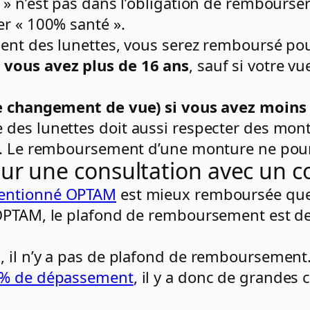
» n’est pas dans l’obligation de rembourser 
er « 100% santé ».
ment des lunettes, vous serez remboursé pou
 vous avez plus de 16 ans
, sauf si votre v
de changement de vue) si vous avez moins
 des lunettes doit aussi respecter des mo
es. Le remboursement d’une monture ne pou
 une consultation avec un co
entionné OPTAM
est mieux remboursée que
 OPTAM, le plafond de remboursement est d
M, il n’y a pas de plafond de rembourseme
00% de dépassement
, il y a donc de grandes 