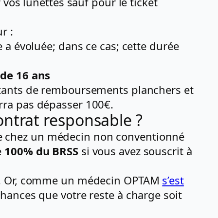
vos lunettes sauf pour le ticket
r :
ue a évoluée; dans ce cas; cette durée
 de 16 ans
ntants de remboursements planchers et
rra pas dépasser 100€.
ntrat responsable ?
 chez un médecin non conventionné
e
100% du BRSS
si vous avez souscrit à
nt. Or, comme un médecin OPTAM
s’est
chances que votre reste à charge soit