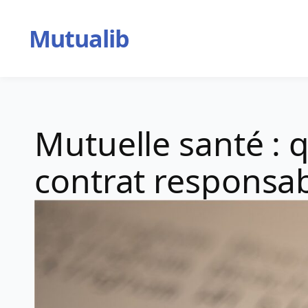
Aller
au
Mutualib
contenu
Mutuelle santé : 
contrat responsab