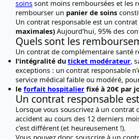
soins
sont moins remboursées et les r
rembourser un
panier de soins
const
Un contrat responsable est un contrat
maximales)
Aujourd’hui, 95% des cont
Quels sont les rembourse
Un contrat de complémentaire santé r
l’intégralité du
ticket modérateur
, 
exceptions : un contrat responsable n
service médical faible ou modéré, po
le
forfait hospitalier
fixé à 20€ par j
Un contrat responsable est 
Lorsque vous souscrivez à un contrat 
accident au cours des 12 derniers mois
c’est différent (et heureusement !).
Vous pouvez donc souscrire à un contr