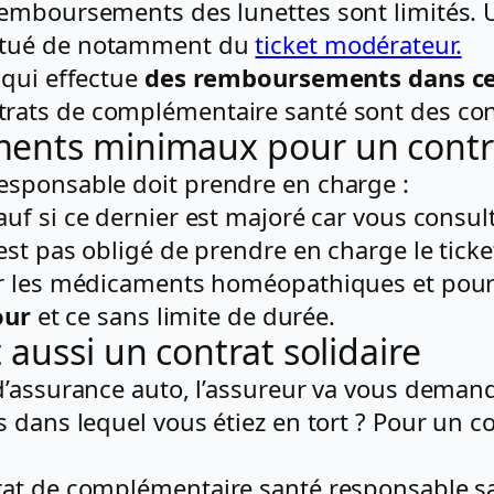
emboursements des lunettes sont limités. U
itué de notamment du
ticket modérateur.
 qui effectue
des remboursements dans cer
rats de complémentaire santé sont des con
ments minimaux pour un contr
esponsable doit prendre en charge :
sauf si ce dernier est majoré car vous consu
’est pas obligé de prendre en charge le tic
ur les médicaments homéopathiques et pour
our
et ce sans limite de durée.
aussi un contrat solidaire
d’assurance auto, l’assureur va vous deman
 dans lequel vous étiez en tort ? Pour un c
at de complémentaire santé responsable sa