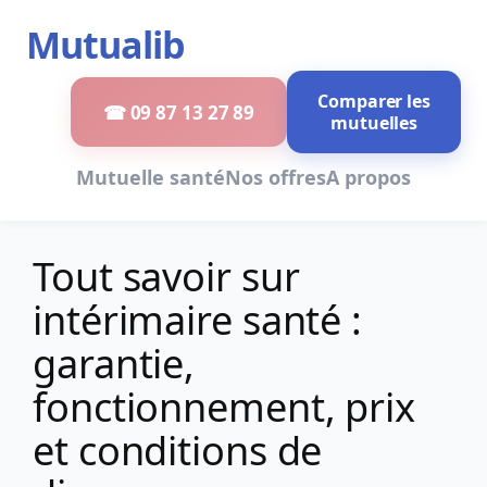
Aller
Mutualib
au
contenu
Comparer les
☎ 09 87 13 27 89
mutuelles
Mutuelle santé
Nos offres
A propos
Tout savoir sur
intérimaire santé :
garantie,
fonctionnement, prix
et conditions de