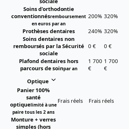
sociale
Soins d’orthodontie
conventionnés
200%
320%
remboursement
en euros par an
Prothèses dentaires
240%
320%
Soins dentaires non
remboursés par la Sécurité
0 €
0 €
sociale
Plafond dentaires hors
1 700
1 700
parcours de soin
€
€
par an
Optique
Panier 100%
santé
Frais réels
Frais réels
optique
limité à une
paire tous les 2 ans
Monture + verres
simples (hors