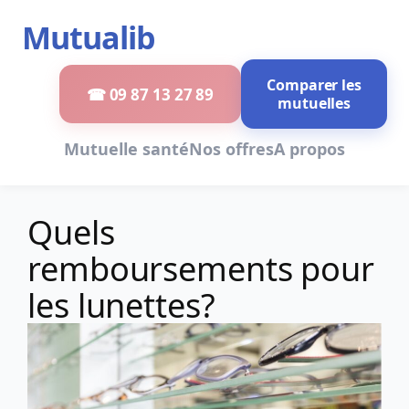
Aller
Mutualib
au
contenu
Comparer les
☎ 09 87 13 27 89
mutuelles
Mutuelle santé
Nos offres
A propos
Quels
remboursements pour
les lunettes?