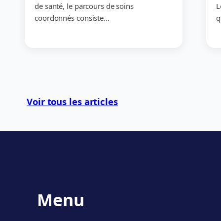
de santé, le parcours de soins
L
coordonnés consiste…
q
Voir tous les articles
Menu