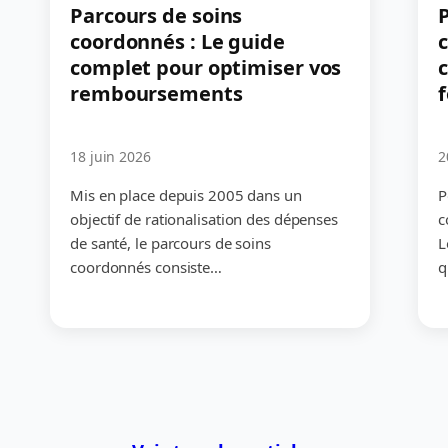
Parcours de soins
P
coordonnés : Le guide
complet pour optimiser vos
c
remboursements
18 juin 2026
2
Mis en place depuis 2005 dans un
P
objectif de rationalisation des dépenses
c
de santé, le parcours de soins
L
coordonnés consiste…
q