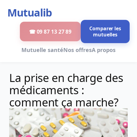
Aller
Mutualib
au
contenu
Comparer les
☎ 09 87 13 27 89
mutuelles
Mutuelle santé
Nos offres
A propos
La prise en charge des
médicaments :
comment ça marche?