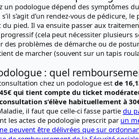
z un podologue dépend des symptômes du pa
’il s’agit d’un rendez-vous de pédicure, le 
u pied. Il va ensuite passer aux traitements
progressif (cela peut nécessiter plusieurs s
 pour des problèmes de démarche ou de postu
t de marcher (souvent sur un tapis roulant)
podologue : quel rembourseme
onsultation chez un podologue est
de 16,
,45€ qui tient compte du
ticket modérate
a consultation s’élève habituellement à 30
ladie, il faut que celle-ci fasse partie
du p
nt les actes de podologie prescrit par
un mé
ne peuvent être délivrées que sur ordonna
ase de remboursement de la Sécurité social