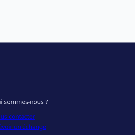
i sommes-nous ?
us contacter
évoir un échange