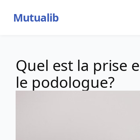
Aller
au
Mutualib
contenu
Quel est la prise
le podologue?