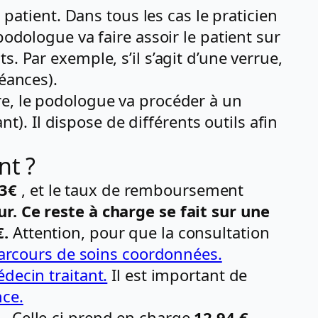
tient. Dans tous les cas le praticien
podologue va faire assoir le patient sur
. Par exemple, s’il s’agit d’une verrue,
éances).
re, le podologue va procéder à un
. Il dispose de différents outils afin
nt ?
13€
, et le taux de remboursement
ur
. Ce reste à charge se fait sur une
€.
Attention, pour que la consultation
arcours de soins coordonnées.
decin traitant.
Il est important de
nce.
e
. Celle-ci prend en charge
12.94 €