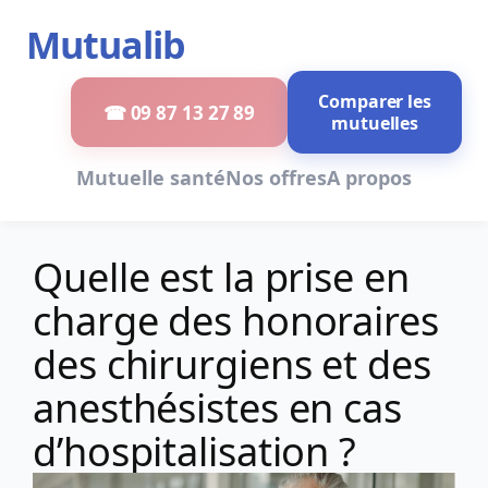
Aller
Mutualib
au
contenu
Comparer les
☎ 09 87 13 27 89
mutuelles
Mutuelle santé
Nos offres
A propos
Quelle est la prise en
charge des honoraires
des chirurgiens et des
anesthésistes en cas
d’hospitalisation ?